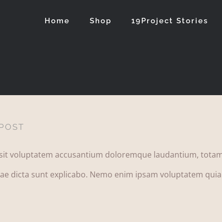
Home
Shop
19Project Stories
 POST
r sit voluptatem accusantium doloremque laudantium, totam
vitae dicta sunt explicabo. Nemo enim ipsam voluptatem quia