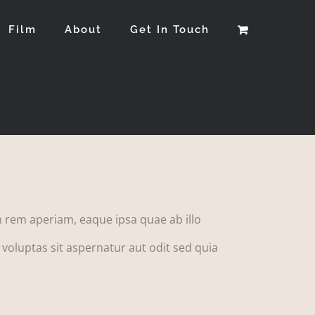
Film
About
Get In Touch
 rem aperiam, eaque ipsa quae ab illo
 voluptas sit aspernatur aut odit sed quia